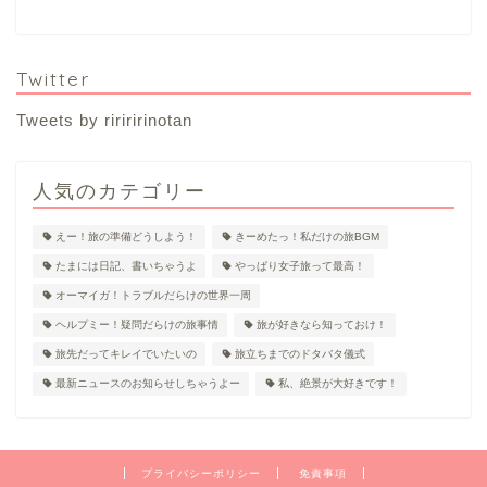
Twitter
Tweets by ririririnotan
人気のカテゴリー
えー！旅の準備どうしよう！
きーめたっ！私だけの旅BGM
たまには日記、書いちゃうよ
やっぱり女子旅って最高！
オーマイガ！トラブルだらけの世界一周
ヘルプミー！疑問だらけの旅事情
旅が好きなら知っておけ！
旅先だってキレイでいたいの
旅立ちまでのドタバタ儀式
最新ニュースのお知らせしちゃうよー
私、絶景が大好きです！
プライバシーポリシー
免責事項