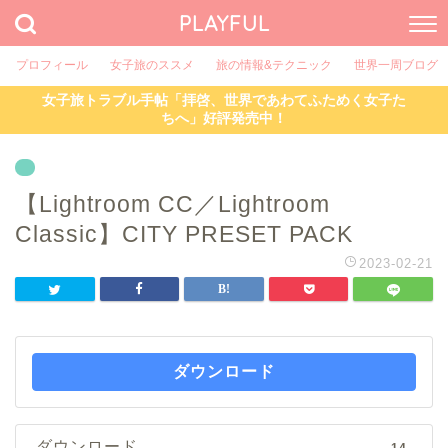
PLAYFUL
プロフィール
女子旅のススメ
旅の情報&テクニック
世界一周ブログ
女子旅トラブル手帖「拝啓、世界であわてふためく女子た
ちへ」好評発売中！
【Lightroom CC／Lightroom
Classic】CITY PRESET PACK
2023-02-21
ダウンロード
ダウンロード
14