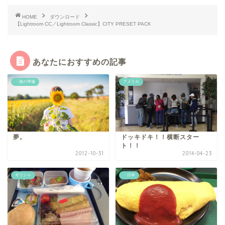
HOME
ダウンロード
【Lightroom CC／Lightroom Classic】CITY PRESET PACK
あなたにおすすめの記事
・旅の準備
アメリカ
夢。
ドッキドキ！！横断スター
ト！！
2012-10-31
2014-04-23
ギリシャ
・日本