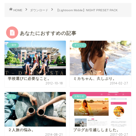
HOME
ダウンロード
【Lightroom Mobile】NIGHT PRESET PACK
あなたにおすすめの記事
・留学
ギリシャ
学校選びに必要なこと。
ミカちゃん、久しぶり。
2012-10-18
2014-02-27
チリ
お知らせ
２人旅の悩み。
ブログお引越ししました。
2014-08-21
2017-05-27