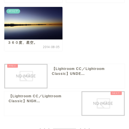
ボリビア
３６０度、星空。
2014-08-05
【Lightroom CC／Lightroom
Classic】UNDE...
【Lightroom CC／Lightroom
Classic】NIGH...