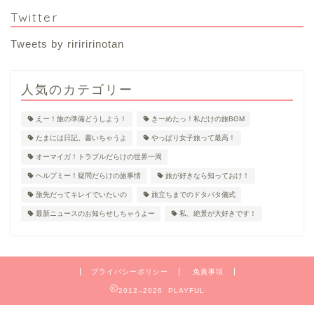
Twitter
Tweets by ririririnotan
人気のカテゴリー
えー！旅の準備どうしよう！
きーめたっ！私だけの旅BGM
たまには日記、書いちゃうよ
やっぱり女子旅って最高！
オーマイガ！トラブルだらけの世界一周
ヘルプミー！疑問だらけの旅事情
旅が好きなら知っておけ！
旅先だってキレイでいたいの
旅立ちまでのドタバタ儀式
最新ニュースのお知らせしちゃうよー
私、絶景が大好きです！
プライバシーポリシー
免責事項
2012–2026 PLAYFUL