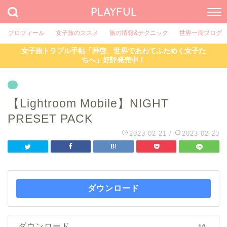
PLAYFUL
プロフィール
女子旅のススメ
旅の情報&テクニック
世界一周ブログ
女子旅トラブル手帖「拝啓、世界であわてふためく女子た
ちへ」好評発売中！
【Lightroom Mobile】NIGHT
PRESET PACK
2023-02-21
/
2023-02-23
ダウンロード
ダウンロード
10