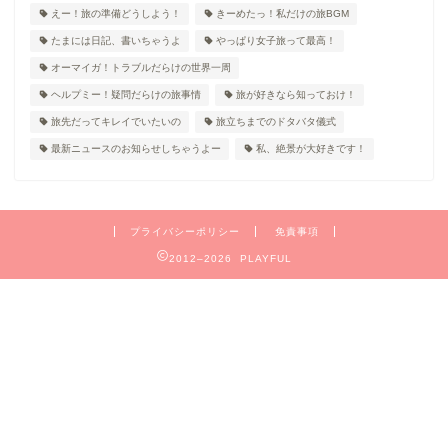
えー！旅の準備どうしよう！
きーめたっ！私だけの旅BGM
たまには日記、書いちゃうよ
やっぱり女子旅って最高！
オーマイガ！トラブルだらけの世界一周
ヘルプミー！疑問だらけの旅事情
旅が好きなら知っておけ！
旅先だってキレイでいたいの
旅立ちまでのドタバタ儀式
最新ニュースのお知らせしちゃうよー
私、絶景が大好きです！
プライバシーポリシー
免責事項
2012–2026 PLAYFUL