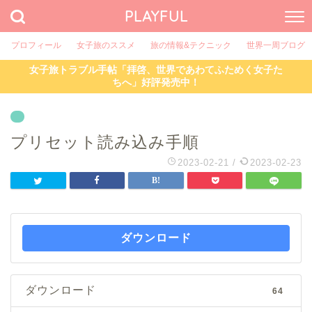
PLAYFUL
プロフィール
女子旅のススメ
旅の情報&テクニック
世界一周ブログ
女子旅トラブル手帖「拝啓、世界であわてふためく女子た
ちへ」好評発売中！
プリセット読み込み手順
2023-02-21
/
2023-02-23
ダウンロード
ダウンロード
64