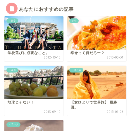
あなたにおすすめの記事
・留学
タイ
学校選びに必要なこと。
幸せって何だろー？
2012-10-18
2013-03-31
トルコ
・まとめ
地球じゃない！
【女ひとりで世界旅】 最終
回。
2013-09-10
2015-01-06
オランダ