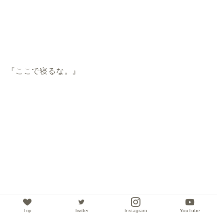
『ここで寝るな。』
Trip
Twitter
Instagram
YouTube