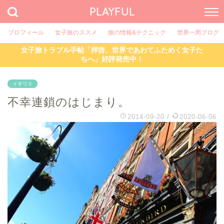
PLAYFUL
プロフィール
女子旅のススメ
旅の情報&テクニック
世界一周ブログ
女子旅トラブル手帖「拝啓、世界であわてふためく女子た
ちへ」好評発売中！
イギリス
不幸連鎖のはじまり。
2014-09-20
/
2020-06-06