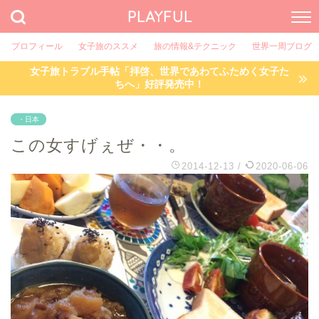
PLAYFUL
プロフィール
女子旅のススメ
旅の情報&テクニック
世界一周ブログ
女子旅トラブル手帖「拝啓、世界であわてふためく女子た
ちへ」好評発売中！
・日本
この女すげぇぜ・・。
2014-12-13
/
2020-06-06