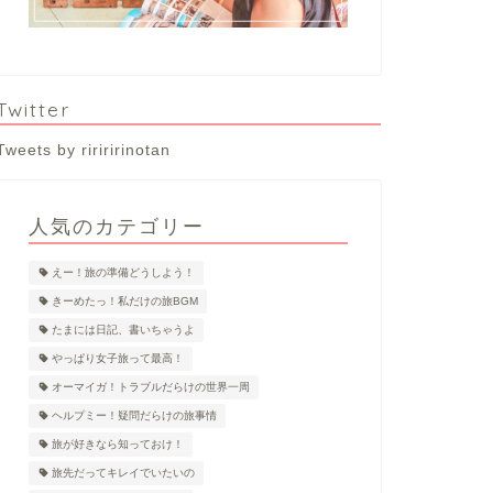
Twitter
Tweets by ririririnotan
人気のカテゴリー
えー！旅の準備どうしよう！
きーめたっ！私だけの旅BGM
たまには日記、書いちゃうよ
やっぱり女子旅って最高！
オーマイガ！トラブルだらけの世界一周
ヘルプミー！疑問だらけの旅事情
旅が好きなら知っておけ！
旅先だってキレイでいたいの