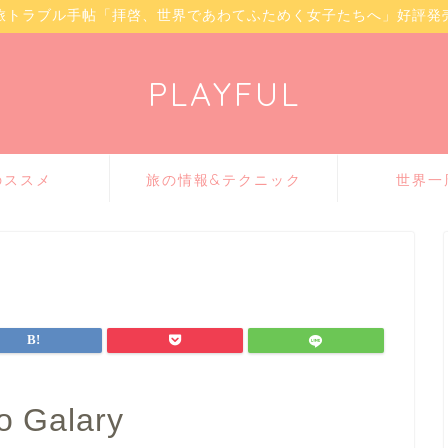
旅トラブル手帖「拝啓、世界であわてふためく女子たちへ」好評発
PLAYFUL
のススメ
旅の情報&テクニック
世界一
o Galary