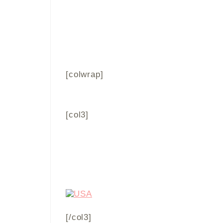
[colwrap]
[col3]
[/col3]