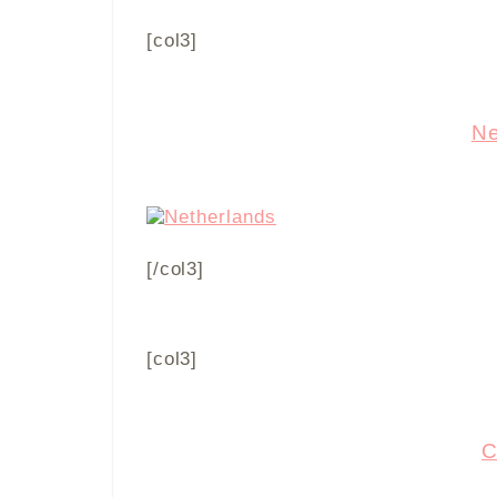
[col3]
Ne
[/col3]
[col3]
C