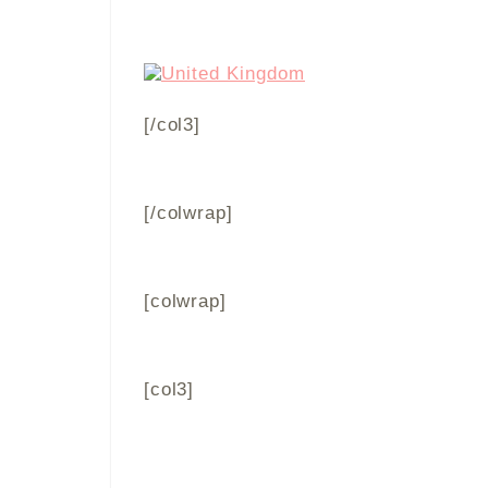
[/col3]
[/colwrap]
[colwrap]
[col3]