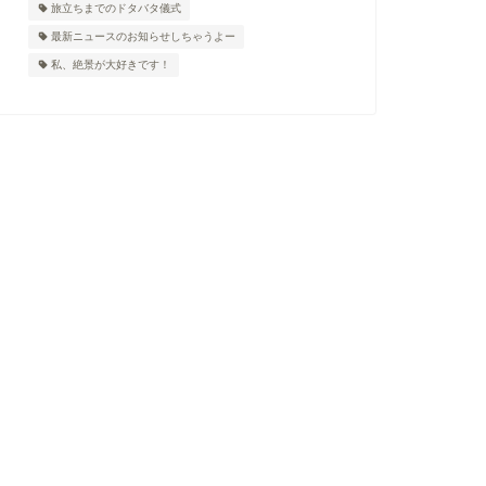
旅立ちまでのドタバタ儀式
最新ニュースのお知らせしちゃうよー
私、絶景が大好きです！