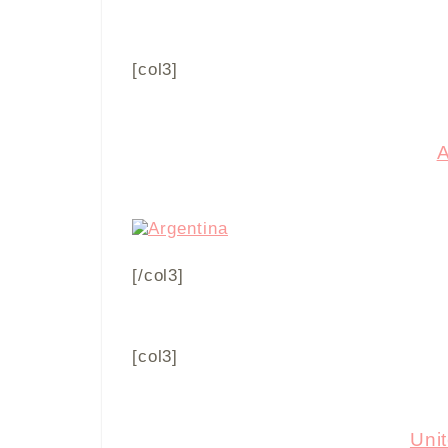
[col3]
A
[/col3]
[col3]
Uni