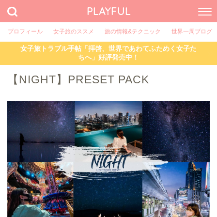
PLAYFUL
プロフィール
女子旅のススメ
旅の情報&テクニック
世界一周ブログ
女子旅トラブル手帖「拝啓、世界であわてふためく女子た
ちへ」好評発売中！
【NIGHT】PRESET PACK