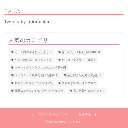
Twitter
Tweets by ririririnotan
人気のカテゴリー
えー！旅の準備どうしよう！
きーめたっ！私だけの旅BGM
たまには日記、書いちゃうよ
やっぱり女子旅って最高！
オーマイガ！トラブルだらけの世界一周
ヘルプミー！疑問だらけの旅事情
旅が好きなら知っておけ！
旅先だってキレイでいたいの
旅立ちまでのドタバタ儀式
最新ニュースのお知らせしちゃうよー
私、絶景が大好きです！
プライバシーポリシー
免責事項
2012–2026 PLAYFUL