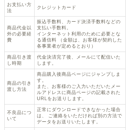
お支払い方
クレジットカード
法
振込手数料、カード決済手数料などの
商品代金以
支払い手数料。
外の必要経
インターネット利用のために必要とな
費
る通信料 （金額は、お客様が契約した
各事業者が定めるとおり）
商品引き渡
代金決済完了後、メールにて配信いた
し時期
します。
商品購入後商品ページにジャンプしま
す。
商品の引き
また、お客様のご入力いただいたメー
渡し方法
ルアドレスに商品ページの記載された
URLをお送りします。
正常にダウンロードできなかった場合
不良品につ
は、 ご連絡をいただければ別の方法で
いて
データをお送りいたします。