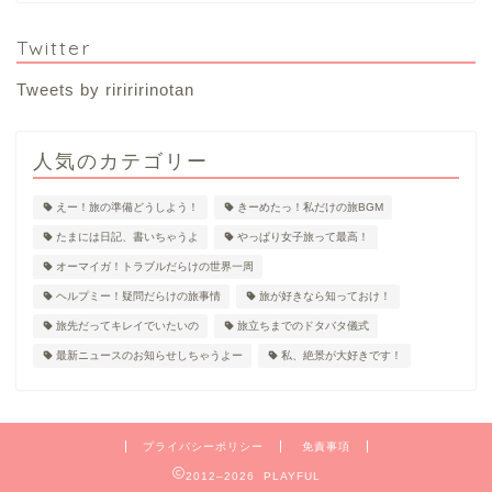
Twitter
Tweets by ririririnotan
人気のカテゴリー
えー！旅の準備どうしよう！
きーめたっ！私だけの旅BGM
たまには日記、書いちゃうよ
やっぱり女子旅って最高！
オーマイガ！トラブルだらけの世界一周
ヘルプミー！疑問だらけの旅事情
旅が好きなら知っておけ！
旅先だってキレイでいたいの
旅立ちまでのドタバタ儀式
最新ニュースのお知らせしちゃうよー
私、絶景が大好きです！
プライバシーポリシー
免責事項
2012–2026 PLAYFUL