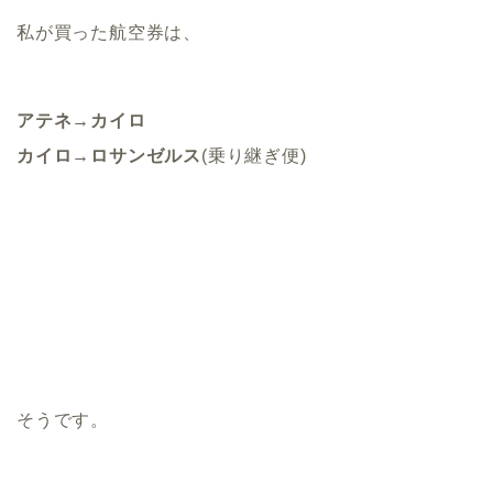
私が買った航空券は、
アテネ→カイロ
カイロ→ロサンゼルス
(乗り継ぎ便)
そうです。