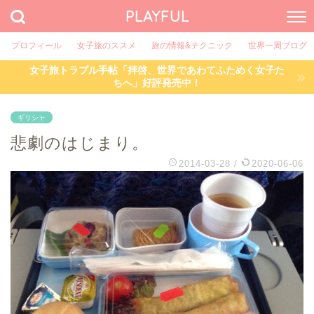
PLAYFUL
プロフィール
女子旅のススメ
旅の情報&テクニック
世界一周ブログ
女子旅トラブル手帖「拝啓、世界であわてふためく女子た
ちへ」好評発売中！
ギリシャ
悲劇のはじまり。
2014-03-28
/
2020-06-06