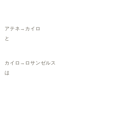
アテネ→カイロ
と
カイロ→ロサンゼルス
は