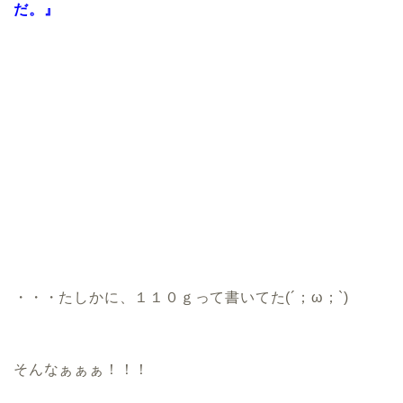
だ。』
・・・たしかに、１１０ｇって書いてた(´；ω；`)
そんなぁぁぁ！！！