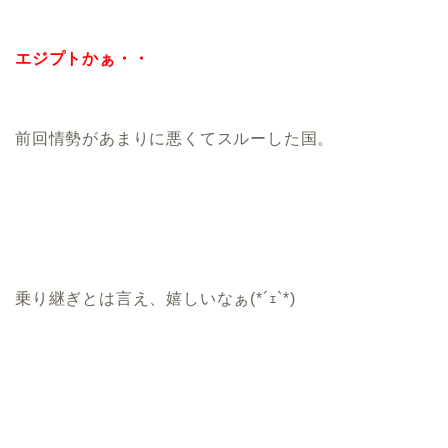
エジプトかぁ・・
前回情勢があまりに悪くてスルーした国。
乗り継ぎとは言え、嬉しいなぁ(*´ｪ`*)