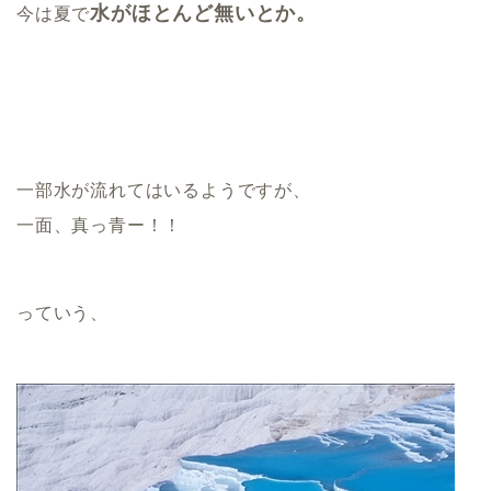
水がほとんど無いとか。
今は夏で
一部水が流れてはいるようですが、
一面、真っ青ー！！
っていう、