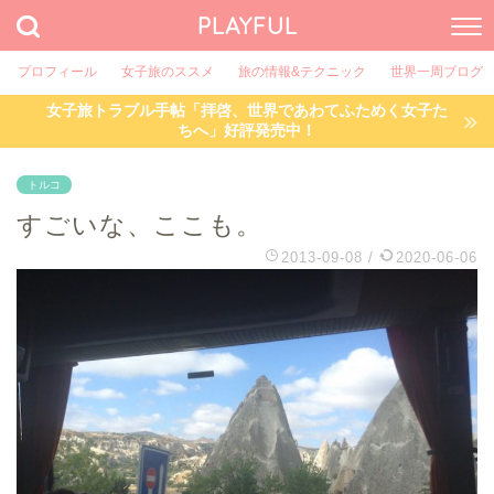
PLAYFUL
プロフィール
女子旅のススメ
旅の情報&テクニック
世界一周ブログ
女子旅トラブル手帖「拝啓、世界であわてふためく女子た
ちへ」好評発売中！
トルコ
すごいな、ここも。
2013-09-08
/
2020-06-06