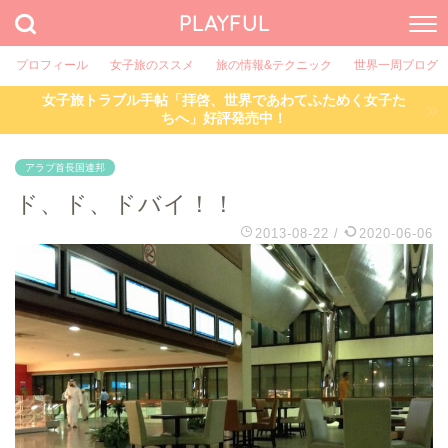
PLAYFUL
プロフィール
女子旅のススメ
旅の情報&テクニック
世界一周ブログ
女子旅トラブル手帖「拝啓、世界であわてふためく女子た
ちへ」好評発売中！
アラブ首長国連邦
ド、ド、ドバイ！！
2013-08-22
/
2020-06-06