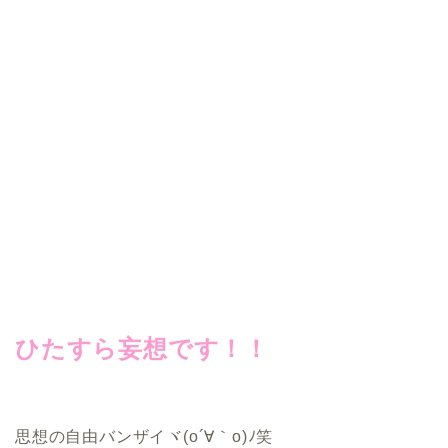
ひたすら妄想です！！
思想の自由バンザイヾ(o´∀｀o)ﾉ笑