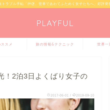
旅トラブル手帖「拝啓、世界であわてふためく女子たちへ」好評発
PLAYFUL
のススメ
旅の情報&テクニック
世界一
光！2泊3日よくばり女子の
2017-06-01
/
2019-09-10