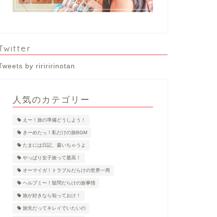
Twitter
Tweets by ririririnotan
人気のカテゴリー
えー！旅の準備どうしよう！
きーめたっ！私だけの旅BGM
たまには日記、書いちゃうよ
やっぱり女子旅って最高！
オーマイガ！トラブルだらけの世界一周
ヘルプミー！疑問だらけの旅事情
旅が好きなら知っておけ！
旅先だってキレイでいたいの