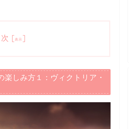
目次
[
]
表示
の楽しみ方１：ヴィクトリア・