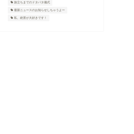
旅立ちまでのドタバタ儀式
最新ニュースのお知らせしちゃうよー
私、絶景が大好きです！