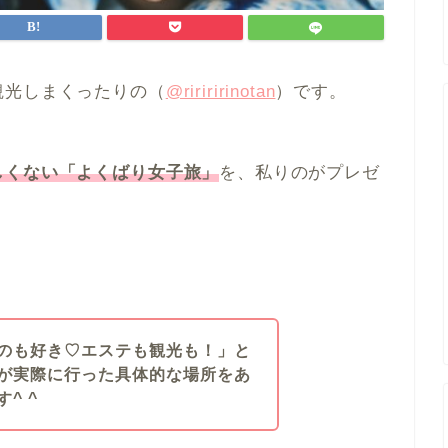
観光しまくったりの（
@ririririnotan
）です。
しくない「よくばり女子旅」
を、私りのがプレゼ
のも好き♡エステも観光も！」と
が実際に行った具体的な場所をあ
^ ^