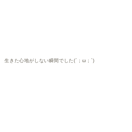
生きた心地がしない瞬間でした(´；ω；`)