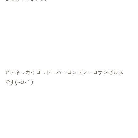
アテネ→カイロ→ドーハ→ロンドン→ロサンゼルス
です(´-ω-｀)