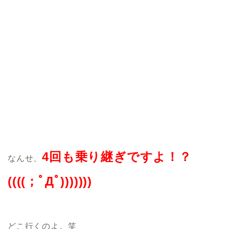
4回も乗り継ぎですよ！？
なんせ、
((((；ﾟДﾟ)))))))
どこ行くのよ。笑