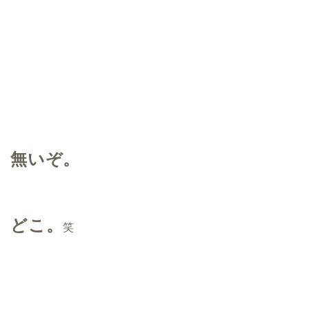
無いぞ。
どこ。
笑