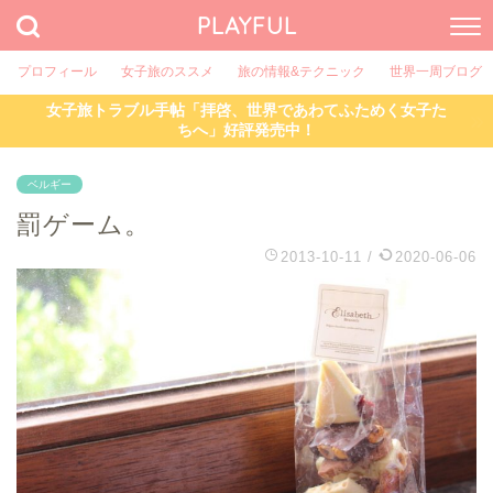
PLAYFUL
プロフィール
女子旅のススメ
旅の情報&テクニック
世界一周ブログ
女子旅トラブル手帖「拝啓、世界であわてふためく女子た
ちへ」好評発売中！
ベルギー
罰ゲーム。
2013-10-11
/
2020-06-06