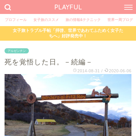
PLAYFUL
プロフィール
女子旅のススメ
旅の情報&テクニック
世界一周ブログ
女子旅トラブル手帖「拝啓、世界であわてふためく女子た
ちへ」好評発売中！
アルゼンチン
死を覚悟した日。－続編－
2014-08-31
/
2020-06-06