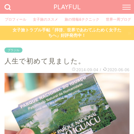
PLAYFUL
プロフィール
女子旅のススメ
旅の情報&テクニック
世界一周ブログ
女子旅トラブル手帖「拝啓、世界であわてふためく女子た
ちへ」好評発売中！
ブラジル
人生で初めて見ました。
2014-09-04
/
2020-06-06