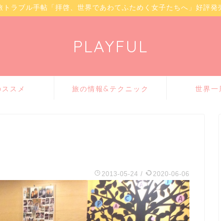
旅トラブル手帖「拝啓、世界であわてふためく女子たちへ」好評発
PLAYFUL
のススメ
旅の情報&テクニック
世界一
2013-05-24
/
2020-06-06