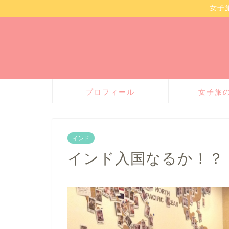
女子
プロフィール
女子旅
インド
インド入国なるか！？