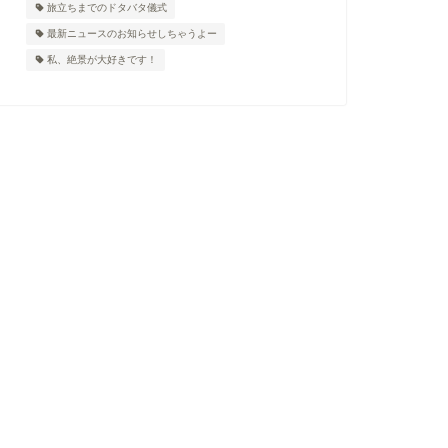
旅立ちまでのドタバタ儀式
最新ニュースのお知らせしちゃうよー
私、絶景が大好きです！