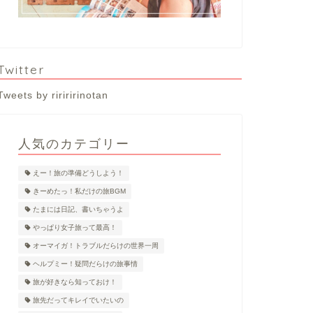
Twitter
Tweets by ririririnotan
人気のカテゴリー
えー！旅の準備どうしよう！
きーめたっ！私だけの旅BGM
たまには日記、書いちゃうよ
やっぱり女子旅って最高！
オーマイガ！トラブルだらけの世界一周
ヘルプミー！疑問だらけの旅事情
旅が好きなら知っておけ！
旅先だってキレイでいたいの