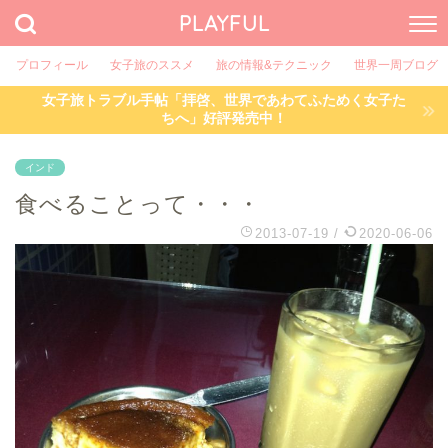
PLAYFUL
プロフィール
女子旅のススメ
旅の情報&テクニック
世界一周ブログ
女子旅トラブル手帖「拝啓、世界であわてふためく女子た
ちへ」好評発売中！
インド
食べることって・・・
2013-07-19
/
2020-06-06