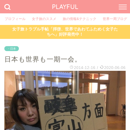
PLAYFUL
プロフィール
女子旅のススメ
旅の情報&テクニック
世界一周ブログ
女子旅トラブル手帖「拝啓、世界であわてふためく女子た
ちへ」好評発売中！
・日本
日本も世界も一期一会。
2014-12-16
/
2020-06-06