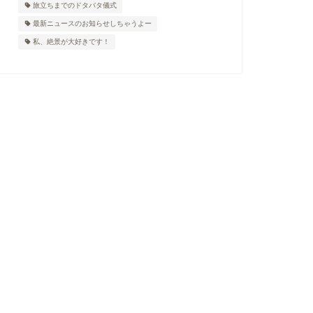
旅立ちまでのドタバタ儀式
最新ニュースのお知らせしちゃうよー
私、絶景が大好きです！