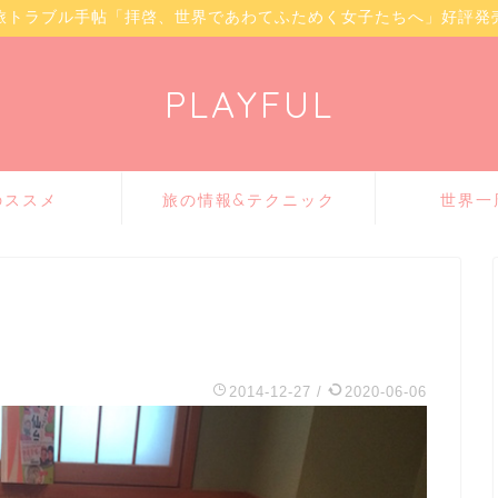
旅トラブル手帖「拝啓、世界であわてふためく女子たちへ」好評発
PLAYFUL
のススメ
旅の情報&テクニック
世界一
2014-12-27
/
2020-06-06