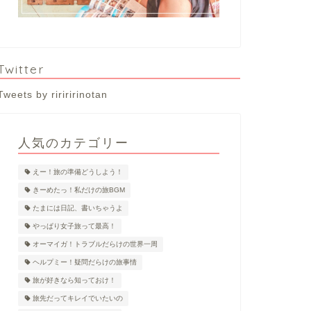
Twitter
Tweets by ririririnotan
人気のカテゴリー
えー！旅の準備どうしよう！
きーめたっ！私だけの旅BGM
たまには日記、書いちゃうよ
やっぱり女子旅って最高！
オーマイガ！トラブルだらけの世界一周
ヘルプミー！疑問だらけの旅事情
旅が好きなら知っておけ！
旅先だってキレイでいたいの