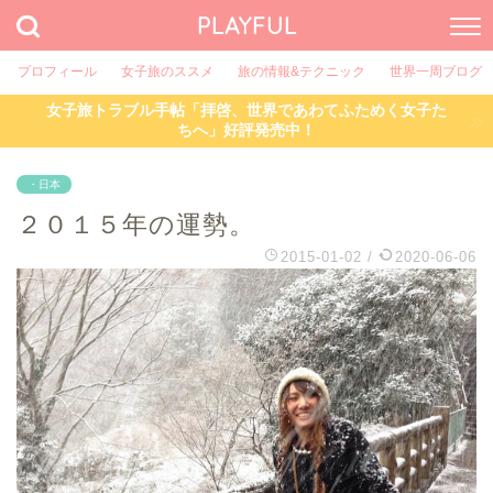
PLAYFUL
プロフィール
女子旅のススメ
旅の情報&テクニック
世界一周ブログ
女子旅トラブル手帖「拝啓、世界であわてふためく女子た
ちへ」好評発売中！
・日本
２０１５年の運勢。
2015-01-02
/
2020-06-06