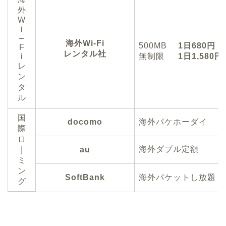
外
W
i
–
海外Wi-Fi
500MB
1日680円
F
レンタル社
i
無制限
1日1,580円
レ
ン
タ
ル
国
docomo
海外パケホーダイ
際
ロ
海外ダブル定額
｜
au
ミ
ン
SoftBank
海外パケットし放題
グ