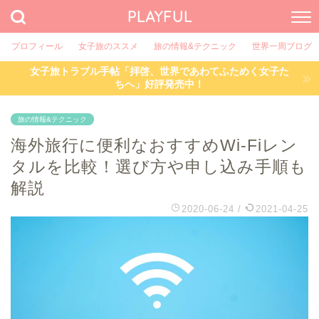
PLAYFUL
プロフィール
女子旅のススメ
旅の情報&テクニック
世界一周ブログ
女子旅トラブル手帖「拝啓、世界であわてふためく女子た
ちへ」好評発売中！
旅の情報&テクニック
海外旅行に便利なおすすめWi-Fiレン
タルを比較！選び方や申し込み手順も
解説
2020-06-24
/
2021-04-25