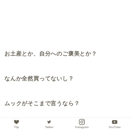
お土産とか、自分へのご褒美とか？
なんか全然買ってないし？
ムックがそこまで言うなら？
しょうがないかなぁ～なんて思うし？
Trip
Twitter
Instagram
YouTube