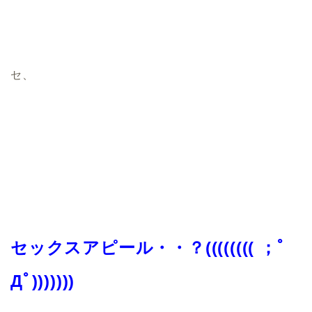
セ、
セックスアピール・・？(((((((( ；ﾟ
Дﾟ)))))))