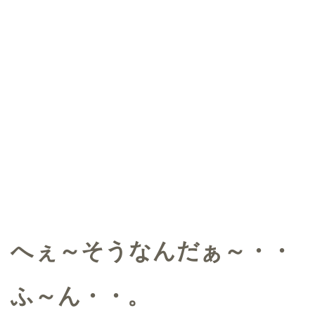
へぇ～そうなんだぁ～・・
ふ～ん・・。