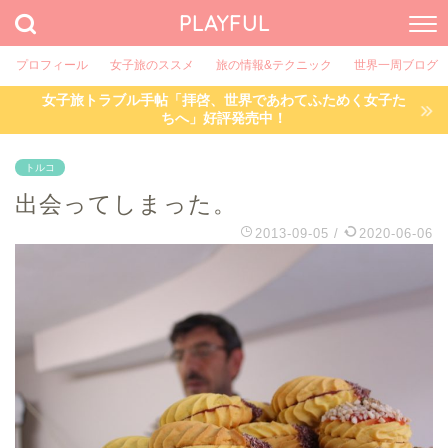
PLAYFUL
プロフィール
女子旅のススメ
旅の情報&テクニック
世界一周ブログ
女子旅トラブル手帖「拝啓、世界であわてふためく女子た
ちへ」好評発売中！
トルコ
出会ってしまった。
2013-09-05
/
2020-06-06