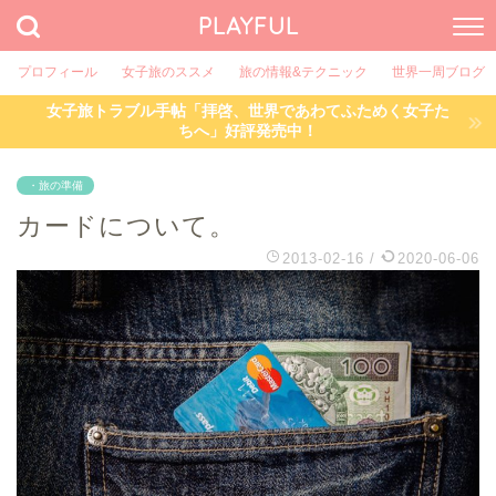
PLAYFUL
プロフィール
女子旅のススメ
旅の情報&テクニック
世界一周ブログ
女子旅トラブル手帖「拝啓、世界であわてふためく女子た
ちへ」好評発売中！
・旅の準備
カードについて。
2013-02-16
/
2020-06-06