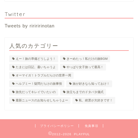
Twitter
Tweets by ririririnotan
人気のカテゴリー
えー！旅の準備どうしよう！
きーめたっ！私だけの旅BGM
たまには日記、書いちゃうよ
やっぱり女子旅って最高！
オーマイガ！トラブルだらけの世界一周
ヘルプミー！疑問だらけの旅事情
旅が好きなら知っておけ！
旅先だってキレイでいたいの
旅立ちまでのドタバタ儀式
最新ニュースのお知らせしちゃうよー
私、絶景が大好きです！
プライバシーポリシー
免責事項
2012–2026 PLAYFUL