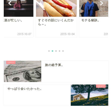
怒哀楽が忙しい。
すぐその話にいくんだか
モテる秘訣。
ら～。
2013-10-07
2013-10-04
2013-
旅の総予算。
やっぱり会いたかった。