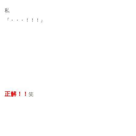
私
『・・・！！！』
正解！！
笑