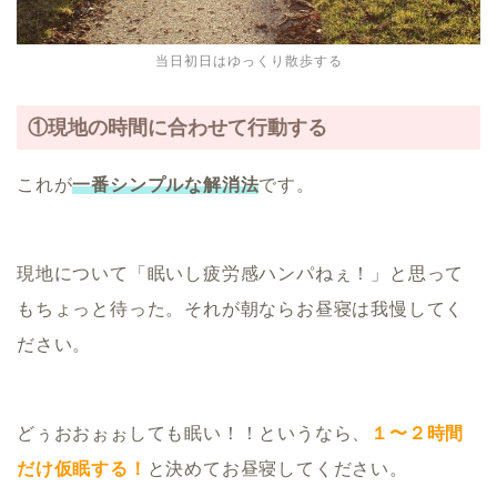
当日初日はゆっくり散歩する
①現地の時間に合わせて行動する
これが
一番シンプルな解消法
です。
現地について「眠いし疲労感ハンパねぇ！」と思って
もちょっと待った。それが朝ならお昼寝は我慢してく
ださい。
どぅおおぉぉしても眠い！！というなら、
１〜２時間
だけ仮眠する！
と決めてお昼寝してください。