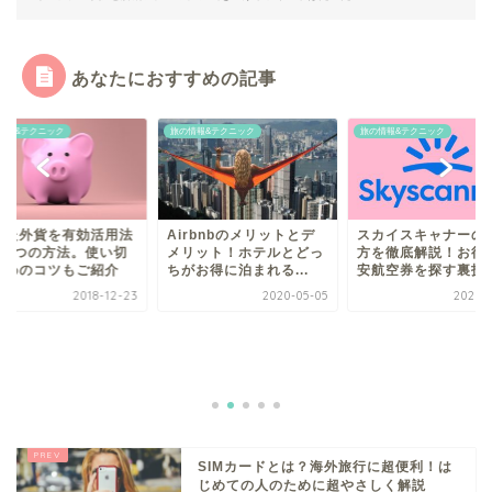
あなたにおすすめの記事
情報&テクニック
旅の情報&テクニック
旅の情報&テクニック
った外貨を有効活用法
Airbnbのメリットとデ
スカイスキャナーの
る8つの方法。使い切
メリット！ホテルとどっ
方を徹底解説！お得
ためのコツもご紹介
ちがお得に泊まれる...
安航空券を探す裏技
2018-12-23
2020-05-05
2020-0
SIMカードとは？海外旅行に超便利！は
じめての人のために超やさしく解説