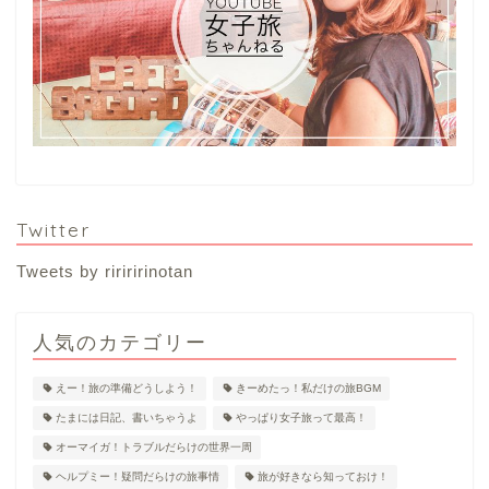
Twitter
Tweets by ririririnotan
人気のカテゴリー
えー！旅の準備どうしよう！
きーめたっ！私だけの旅BGM
たまには日記、書いちゃうよ
やっぱり女子旅って最高！
オーマイガ！トラブルだらけの世界一周
ヘルプミー！疑問だらけの旅事情
旅が好きなら知っておけ！