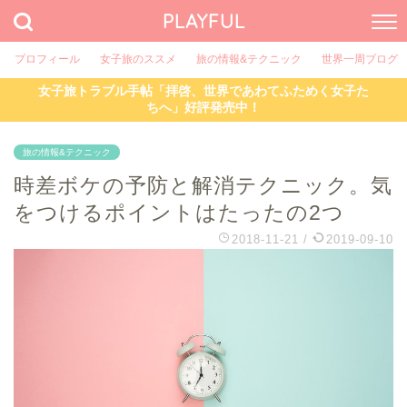
PLAYFUL
プロフィール
女子旅のススメ
旅の情報&テクニック
世界一周ブログ
女子旅トラブル手帖「拝啓、世界であわてふためく女子た
ちへ」好評発売中！
旅の情報&テクニック
時差ボケの予防と解消テクニック。気
をつけるポイントはたったの2つ
2018-11-21
/
2019-09-10