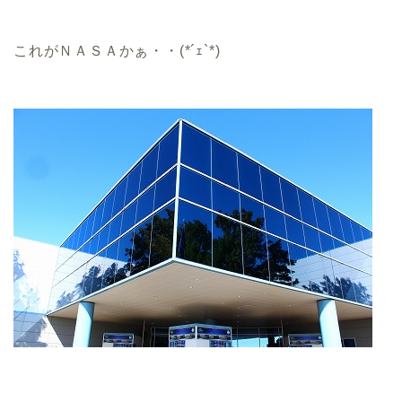
これがＮＡＳＡかぁ・・(*´ｪ`*)