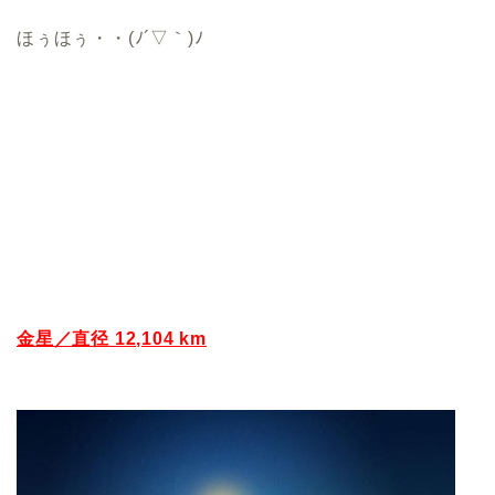
ほぅほぅ・・(ﾉ´▽｀)ﾉ
金星／直径 12,104 km