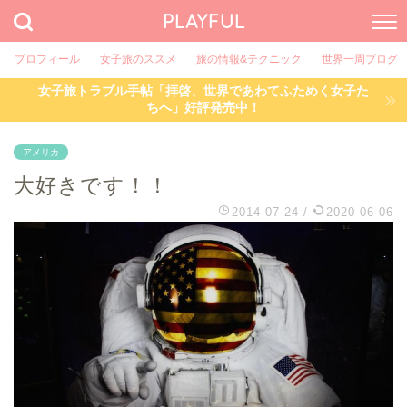
PLAYFUL
プロフィール
女子旅のススメ
旅の情報&テクニック
世界一周ブログ
女子旅トラブル手帖「拝啓、世界であわてふためく女子た
ちへ」好評発売中！
アメリカ
大好きです！！
2014-07-24
/
2020-06-06