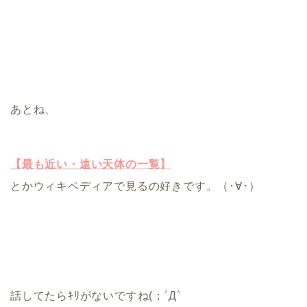
あとね、
【最も近い・遠い天体の一覧】
とかウィキペディアで見るの好きです。（･∀･）
話してたらｷﾘがないですね(；´Д`